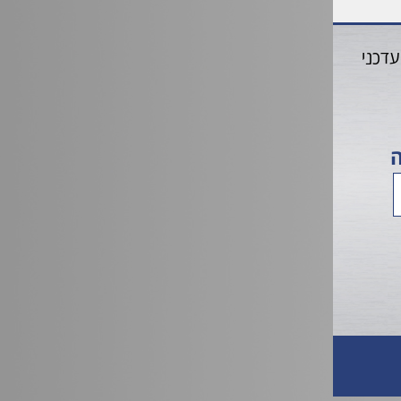
עדכני
ה