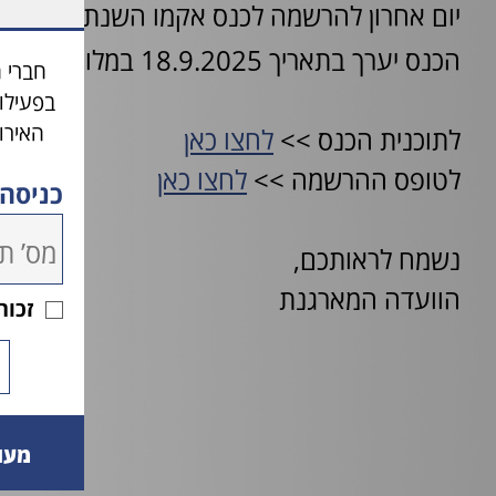
יום אחרון להרשמה לכנס אקמו השנתי החמישי
הכנס יערך בתאריך 18.9.2025 במלון דניאל הרצליה.
חברי 
בפעילו
האירו
לתוכנית הכנס >>
לחצו כאן
לטופס ההרשמה >>
לחצו כאן
כניסה
נשמח לראותכם,
הוועדה המארגנת
זכור
מעו